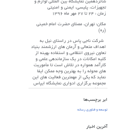
شانزدهمین نمایشگاه بین المللی لوازم و
تجهیزات، پلیسی، ایمنی و امنیتی
زمان : 24 تا 27 مهر ماه 1396
مکان: تهران، مصلای حضرت امام خمینی
(ره)
شرکت ناجی پاس در راستای نیل به
اهداف متعالی و آرمان های ارزشمند بنیاد
تعاون نیروی انتظامی و استفاده بهینه از
کلیه امکانات در یک سازماندهی علمی و
کارآمد همواره در تلاش است تا مأموریت
های محوله را به بهترین وجه ممکن ایفا
نماید که یکی از مهمترین فعالیت های این
مجموعه برگزاری ادواری نمایشگاه ایپاس
می باشد.
گروه بندي تجهيزات و خدمات قابل
ابر برچسب‌ها
ارائه در نمايشگاه
IPAS
توسعه و فناوری رسانه
مخابرات و كامپيوتر
سيستم هاي مخابراتي، سيستم هاي
آخرین اخبار
فرستنده و گيرنده، سيستم هاي پردازشگر